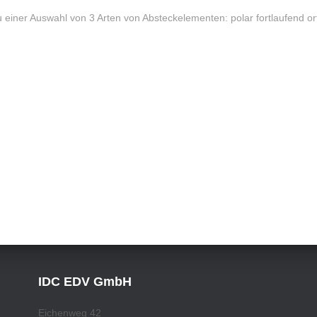
 einer Auswahl von 3 Arten von Absteckelementen: polar fortlaufend o
IDC EDV GmbH
Eichenweg 42