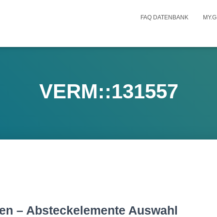
FAQ DATENBANK
MY.G
VERM::131557
n – Absteckelemente Auswahl