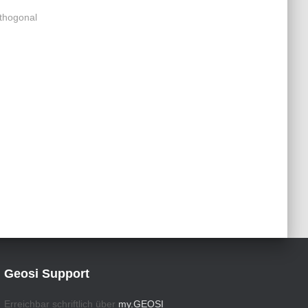
rthogonal
Geosi Support
Erreichbar schriftlich über
my.GEOSI