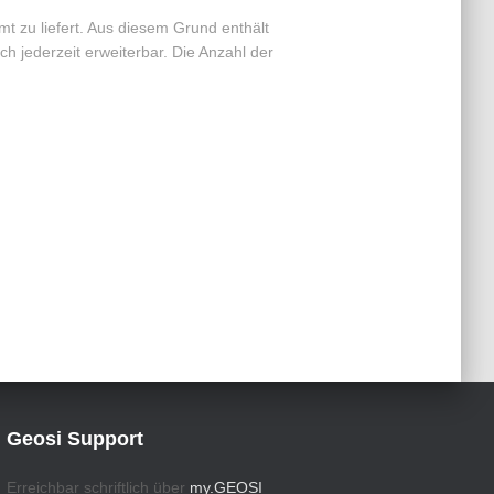
t zu liefert. Aus diesem Grund enthält
ch jederzeit erweiterbar. Die Anzahl der
Geosi Support
Erreichbar schriftlich über
my.GEOSI