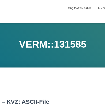
FAQ DATENBANK
MY.G
VERM::131585
– KVZ: ASCII-File