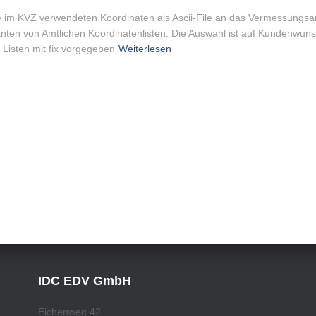
 im KVZ verwendeten Koordinaten als Ascii-File an das Vermessungs­am
ianten von Amtlichen Koordinatenlisten. Die Auswahl ist auf Kundenwuns
 Listen mit fix vorgegeben
Weiterlesen
IDC EDV GmbH
Eichenweg 42