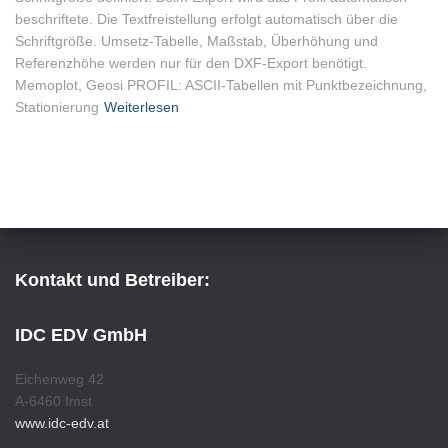
beschriftete. Die Textfreistellung erfolgt automatisch über die
Schriftgröße. Umsetz-Tabelle, Maßstab, Überhöhung und
Referenzhöhe werden nur für den DXF-Export benötigt.
Memoplot, Geosi PROFIL: ASCII-Tabellen mit Punktbezeichnung,
Stationierung
Weiterlesen
Kontakt und Betreiber:
IDC EDV GmbH
Eichenweg 42
A-6460 Imst
www.idc-edv.at