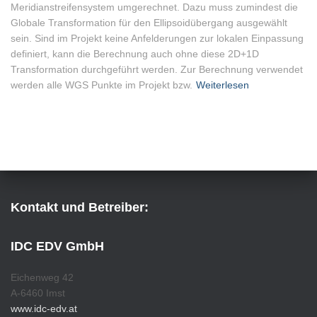
Meridianstreifensystem umgerechnet. Dazu muss zumindest die
Globale Transformation für den Ellipsoidübergang ausgewählt
sein. Sind im Projekt keine Anfelderungen zur lokalen Einpassung
definiert, kann die Berechnung auch ohne diese 2D+1D
Transformation durchgeführt werden. Zur Berechnung verwendet
werden alle WGS Punkte im Projekt bzw.
Weiterlesen
Kontakt und Betreiber:
IDC EDV GmbH
Eichenweg 42
A-6460 Imst
www.idc-edv.at