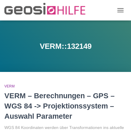
NAVIG
UMSC
VERM::132149
VERM
VERM – Berechnungen – GPS –
WGS 84 -> Projektionssystem –
Auswahl Parameter
WGS 84 Koordinaten werden über Transformationen ins aktuelle