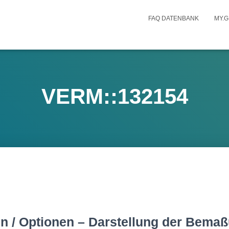
FAQ DATENBANK
MY.G
VERM::132154
n / Optionen – Darstellung der Bema