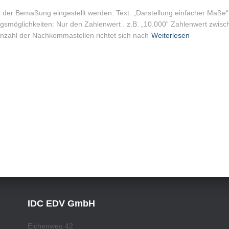
 der Bemaßung eingestellt werden. Text: „Darstellung einfacher Maße“: 
smöglichkeiten: Nur den Zahlenwert . z.B. „10.000“ Zahlenwert zwische
 Anzahl der Nachkommastellen richtet sich nach
Weiterlesen
IDC EDV GmbH
Eichenweg 42