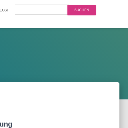
Search
EOSI
ßung