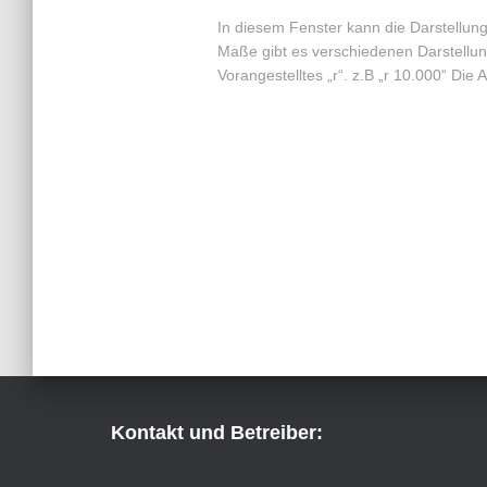
In diesem Fenster kann die Darstellung
Maße gibt es verschiedenen Darstellung
Vorangestelltes „r“. z.B „r 10.000“ Die
Kontakt und Betreiber: