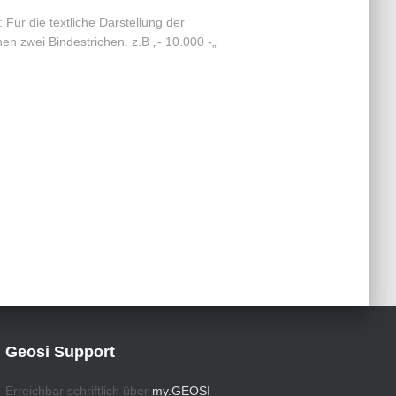
Für die textliche Darstellung der
n zwei Bindestrichen. z.B „- 10.000 -„
Geosi Support
Erreichbar schriftlich über
my.GEOSI