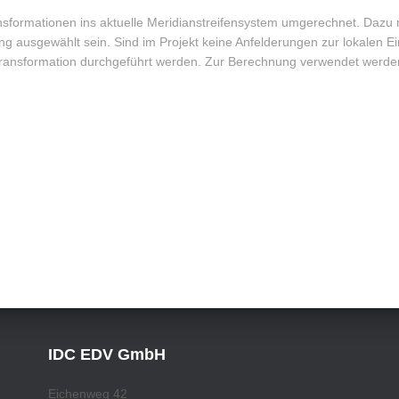
formationen ins aktuelle Meridianstreifensystem umgerechnet. Dazu 
ng ausgewählt sein. Sind im Projekt keine Anfelderungen zur lokalen Ei
ansformation durchgeführt werden. Zur Berechnung verwendet werden
IDC EDV GmbH
Eichenweg 42