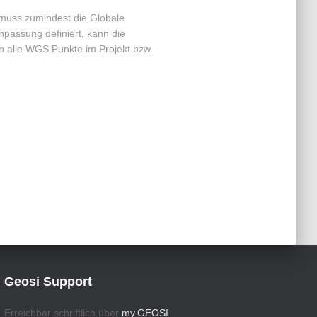
muss zumindest die Globale
npassung definiert, kann die
 alle WGS Punkte im Projekt bzw.
Geosi Support
Erreichbar schriftlich über
my.GEOSI