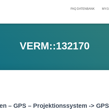
FAQ DATENBANK
MY.G
VERM::132170
n – GPS – Projektionssystem -> GPS