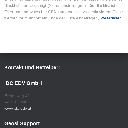
Blacklist“ berücksichtigt (Siehe Einstellungen). Die Blacklist ist ein
Filter um unerwünschte GFNs automatisch zu deaktivieren. Diese
werden beim Import am Ende der Liste eingetragen,
Weiterlesen
Kontakt und Betreiber:
IDC EDV GmbH
Eichenweg 42
A-6460 Imst
www.idc-edv.at
Geosi Support