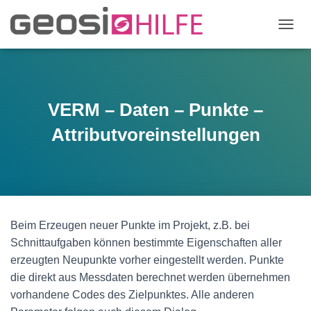
N
A
V
I
G
A
VERM – Daten – Punkte –
T
I
Attributvoreinstellungen
O
N
U
M
S
C
H
Beim Erzeugen neuer Punkte im Projekt, z.B. bei
A
Schnittaufgaben können bestimmte Eigenschaften aller
L
T
erzeugten Neupunkte vorher eingestellt werden. Punkte
E
die direkt aus Messdaten berechnet werden übernehmen
N
vorhandene Codes des Zielpunktes. Alle anderen