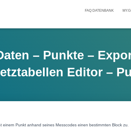
FAQ DATENBANK
MY.G
aten – Punkte – Expor
tztabellen Editor – P
ßt einem Punkt anhand seines Messcodes einen bestimmten Block zu.