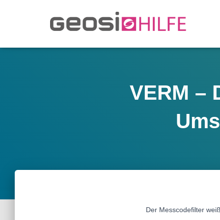
VERM – D
Umse
Der Messcodefilter wei