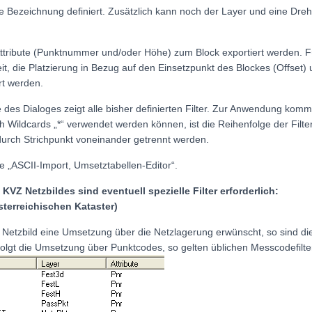
ne Bezeichnung definiert. Zusätzlich kann noch der Layer und eine Dre
ttribute (Punktnummer und/oder Höhe) zum Block exportiert werden. F
eit, die Platzierung in Bezug auf den Einsetzpunkt des Blockes (Offset)
rt werden.
 des Dialoges zeigt alle bisher definierten Filter. Zur Anwendung komm
h Wildcards „*“ verwendet werden können, ist die Reihenfolge der Filt
durch Strichpunkt voneinander getrennt werden.
he „ASCII-Import, Umsetztabellen-Editor“.
 KVZ Netzbildes sind eventuell spezielle Filter erforderlich:
sterreichischen Kataster)
 Netzbild eine Umsetzung über die Netzlagerung erwünscht, so sind die
folgt die Umsetzung über Punktcodes, so gelten üblichen Messcodefilte