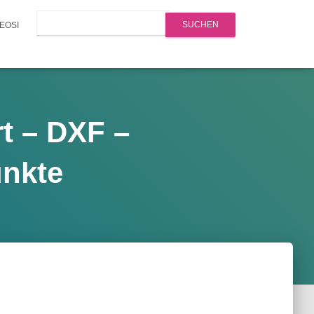
Search
EOSI
t – DXF –
unkte