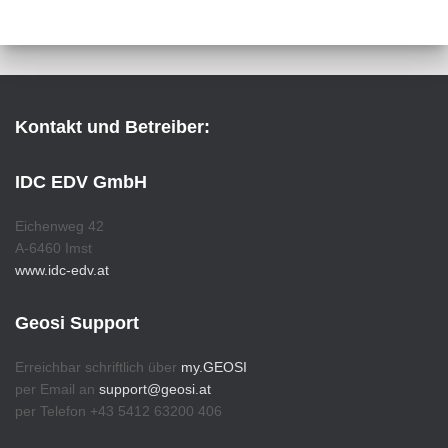
Kontakt und Betreiber:
IDC EDV GmbH
Eichenweg 42
A-6460 Imst
www.idc-edv.at
Geosi Support
Erreichbar schriftlich über
my.GEOSI
per Email an
support@geosi.at
per Telefon +43 5412 63200 406