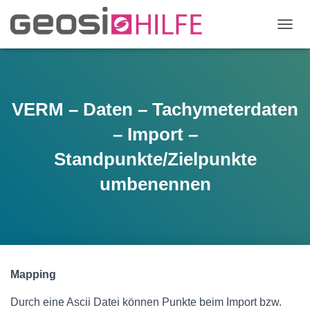
N
A
V
I
G
A
VERM – Daten – Tachymeterdaten
T
I
– Import –
O
N
Standpunkte/Zielpunkte
U
umbenennen
M
S
C
H
A
L
T
E
Mapping
N
Durch eine Ascii Datei können Punkte beim Import bzw.