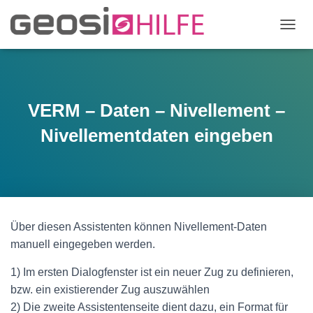
N
A
V
I
G
A
VERM – Daten – Nivellement –
T
I
Nivellementdaten eingeben
O
N
U
M
S
C
H
Über diesen Assistenten können Nivellement-Daten
A
manuell eingegeben werden.
L
T
1) Im ersten Dialogfenster ist ein neuer Zug zu definieren,
E
N
bzw. ein existierender Zug auszuwählen
2) Die zweite Assistentenseite dient dazu, ein Format für