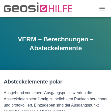
N
A
V
I
G
A
VERM – Berechnungen –
T
I
Absteckelemente
O
N
U
M
S
C
H
Absteckelemente polar
A
L
T
Ausgehend von einem Ausgangspunkt werden die
E
Absteckdaten sternförmig zu beliebigen Punkten berechnet
N
und protokolliert. Einzugeben sind der Ausgangspunkt,