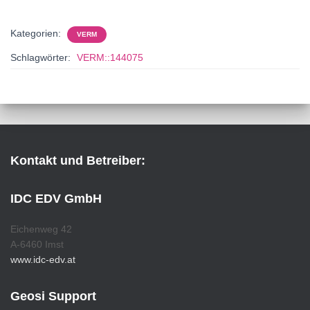
Kategorien:
VERM
Schlagwörter:
VERM::144075
Kontakt und Betreiber:
IDC EDV GmbH
Eichenweg 42
A-6460 Imst
www.idc-edv.at
Geosi Support