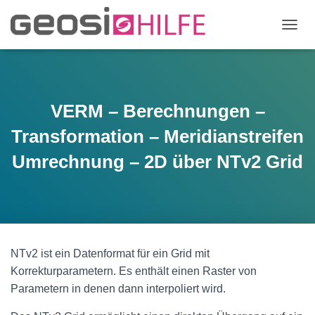
N
A
V
I
G
A
VERM – Berechnungen –
T
I
Transformation – Meridianstreifen
O
N
Umrechnung – 2D über NTv2 Grid
U
M
S
C
H
A
L
NTv2 ist ein Datenformat für ein Grid mit
T
Korrekturparametern. Es enthält einen Raster von
E
Parametern in denen dann interpoliert wird.
N