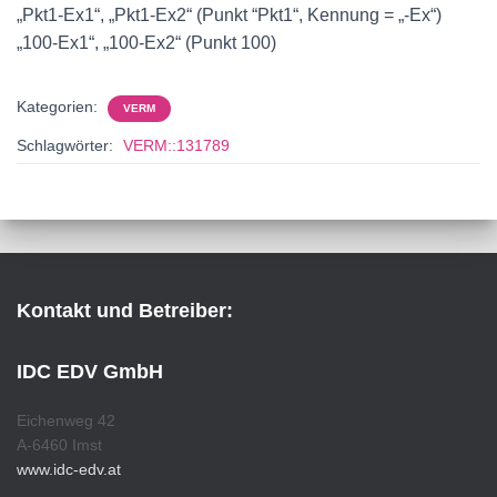
„Pkt1-Ex1“, „Pkt1-Ex2“ (Punkt “Pkt1“, Kennung = „-Ex“)
„100-Ex1“, „100-Ex2“ (Punkt 100)
Kategorien:
VERM
Schlagwörter:
VERM::131789
Kontakt und Betreiber:
IDC EDV GmbH
Eichenweg 42
A-6460 Imst
www.idc-edv.at