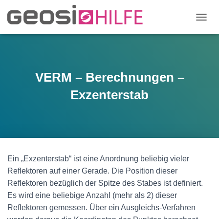
N
A
V
I
G
A
VERM – Berechnungen –
T
I
Exzenterstab
O
N
U
M
S
C
H
Ein „Exzenterstab“ ist eine Anordnung beliebig vieler
A
Reflektoren auf einer Gerade. Die Position dieser
L
T
Reflektoren bezüglich der Spitze des Stabes ist definiert.
E
Es wird eine beliebige Anzahl (mehr als 2) dieser
N
Reflektoren gemessen. Über ein Ausgleichs-Verfahren