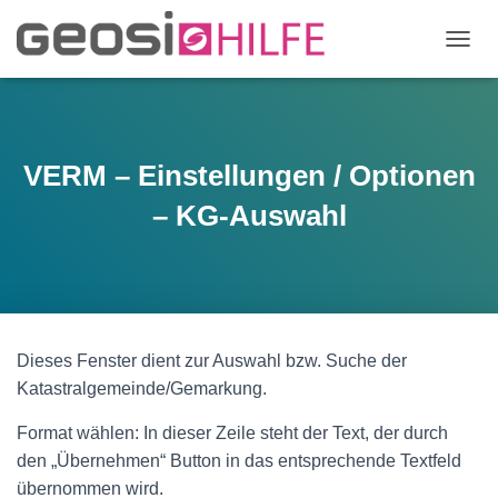
N
A
V
I
G
A
VERM – Einstellungen / Optionen
T
I
– KG-Auswahl
O
N
U
M
S
C
H
Dieses Fenster dient zur Auswahl bzw. Suche der
A
Katastralgemeinde/Gemarkung.
L
T
Format wählen: In dieser Zeile steht der Text, der durch
E
N
den „Übernehmen“ Button in das entsprechende Textfeld
übernommen wird.