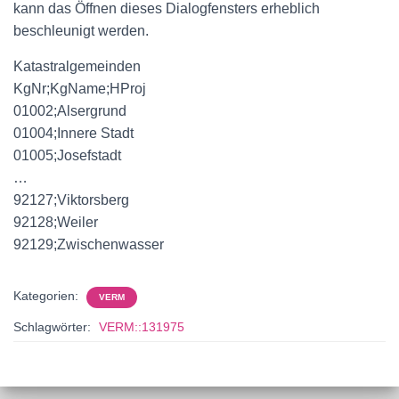
kann das Öffnen dieses Dialogfensters erheblich
beschleunigt werden.
Katastralgemeinden
KgNr;KgName;HProj
01002;Alsergrund
01004;Innere Stadt
01005;Josefstadt
…
92127;Viktorsberg
92128;Weiler
92129;Zwischenwasser
Kategorien:
VERM
Schlagwörter:
VERM::131975