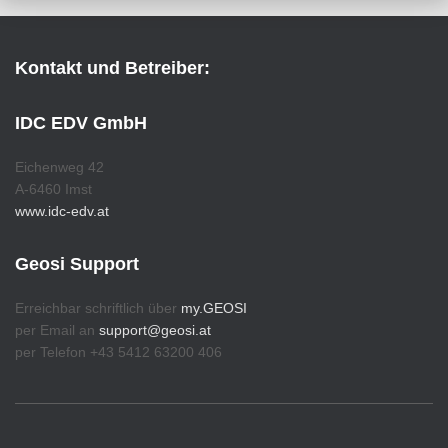
Kontakt und Betreiber:
IDC EDV GmbH
Eichenweg 42
A-6460 Imst
www.idc-edv.at
Geosi Support
Erreichbar schriftlich über
my.GEOSI
per Email an
support@geosi.at
per Telefon +43 5412 63200 406