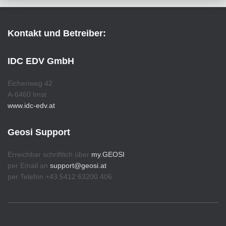
Kontakt und Betreiber:
IDC EDV GmbH
Eichenweg 42
A-6460 Imst
www.idc-edv.at
Geosi Support
Erreichbar schriftlich über
my.GEOSI
per Email an
support@geosi.at
per Telefon +43 5412 63200 406