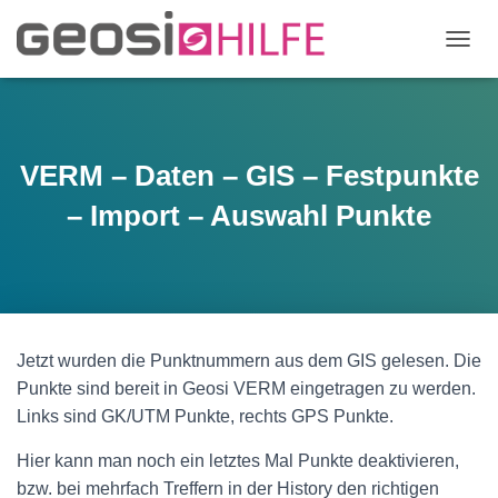
N
A
V
I
G
A
VERM – Daten – GIS – Festpunkte
T
I
– Import – Auswahl Punkte
O
N
U
M
S
C
H
Jetzt wurden die Punktnummern aus dem GIS gelesen. Die
A
Punkte sind bereit in Geosi VERM eingetragen zu werden.
L
T
Links sind GK/UTM Punkte, rechts GPS Punkte.
E
N
Hier kann man noch ein letztes Mal Punkte deaktivieren,
bzw. bei mehrfach Treffern in der History den richtigen