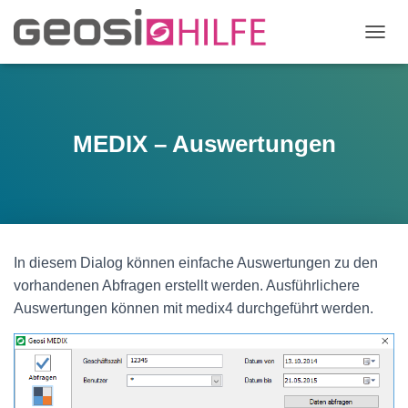
N
A
V
I
G
A
MEDIX – Auswertungen
T
I
O
N
U
M
S
In diesem Dialog können einfache Auswertungen zu den
C
vorhandenen Abfragen erstellt werden. Ausführlichere
H
A
Auswertungen können mit medix4 durchgeführt werden.
L
T
E
N