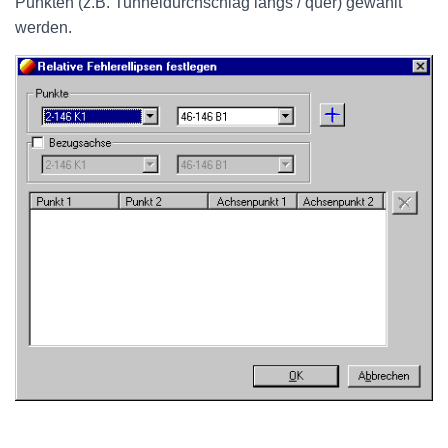
Punkten (z.B. Tunneldurchschlag längs / quer) gewählt
werden.