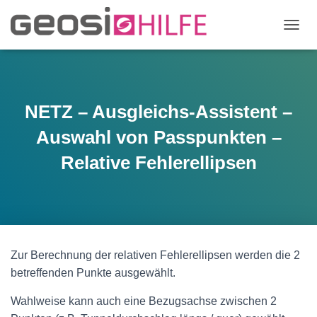
N
A
V
I
G
A
NETZ – Ausgleichs-Assistent –
T
I
Auswahl von Passpunkten –
O
N
Relative Fehlerellipsen
U
M
S
C
H
A
L
Zur Berechnung der relativen Fehlerellipsen werden die 2
T
betreffenden Punkte ausgewählt.
E
N
Wahlweise kann auch eine Bezugsachse zwischen 2