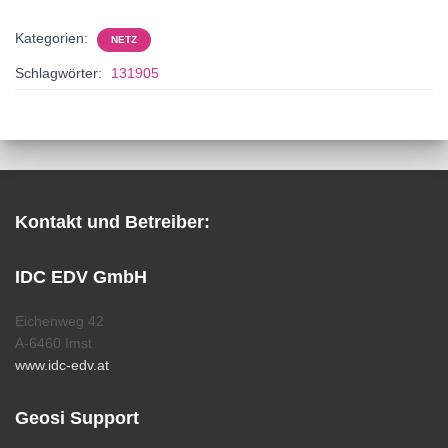
Kategorien:
NETZ
Schlagwörter:
131905
Kontakt und Betreiber:
IDC EDV GmbH
Eichenweg 42
A-6460 Imst
www.idc-edv.at
Geosi Support