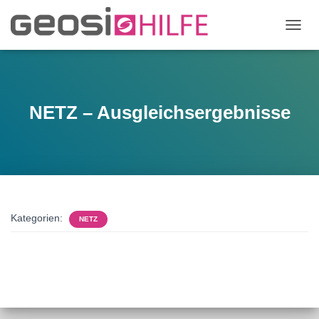
N
A
V
I
G
A
NETZ – Ausgleichsergebnisse
T
I
O
N
U
M
S
C
Kategorien:
NETZ
H
A
L
T
E
N