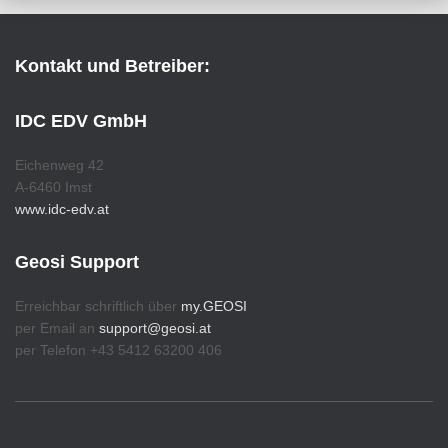
Kontakt und Betreiber:
IDC EDV GmbH
Eichenweg 42
A-6460 Imst
www.idc-edv.at
Geosi Support
Erreichbar schriftlich über
my.GEOSI
per Email an
support@geosi.at
per Telefon +43 5412 63200 406