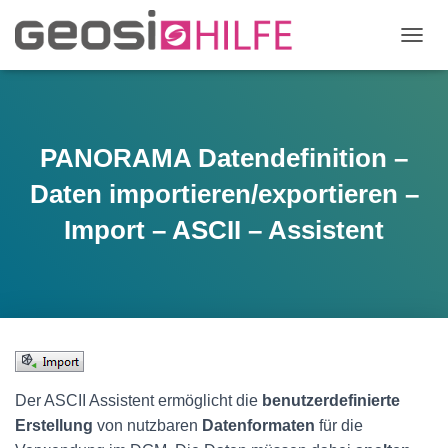
N
A
V
I
G
A
PANORAMA Datendefinition –
T
I
Daten importieren/exportieren –
O
N
Import – ASCII – Assistent
U
M
S
C
H
A
L
T
E
Der ASCII Assistent ermöglicht die
benutzerdefinierte
N
Erstellung
von nutzbaren
Datenformaten
für die