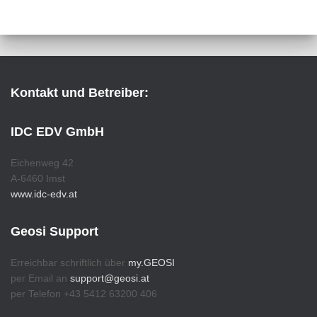
Kontakt und Betreiber:
IDC EDV GmbH
Eichenweg 42
A-6460 Imst
www.idc-edv.at
Geosi Support
Erreichbar schriftlich über
my.GEOSI
per Email an
support@geosi.at
per Telefon +43 5412 63200 406