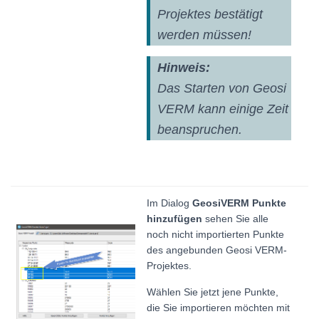
Projektes bestätigt
werden müssen!
Hinweis:
Das Starten von Geosi
VERM kann einige Zeit
beanspruchen.
Im Dialog
GeosiVERM Punkte
hinzufügen
sehen Sie alle
noch nicht importierten Punkte
des angebunden Geosi VERM-
Projektes.
Wählen Sie jetzt jene Punkte,
die Sie importieren möchten mit