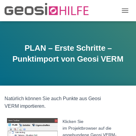
N
A
V
I
G
A
PLAN – Erste Schritte –
T
I
Punktimport von Geosi VERM
O
N
U
M
S
C
H
Natürlich können Sie auch Punkte aus Geosi
A
VERM importieren.
L
T
E
Klicken Sie
N
im
Projektbrowser
auf die
angebundene Geosi VERM-