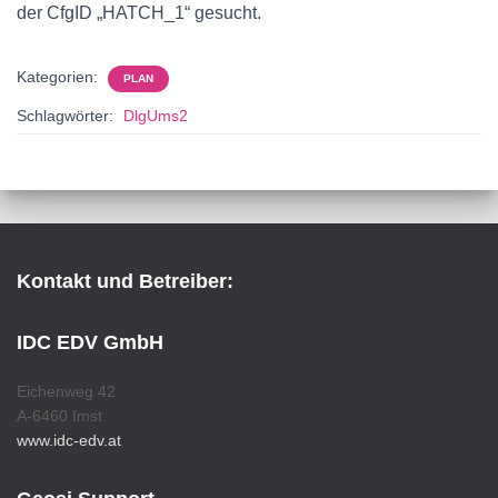
der CfgID „HATCH_1“ gesucht.
Kategorien:
PLAN
Schlagwörter:
DlgUms2
Kontakt und Betreiber:
IDC EDV GmbH
Eichenweg 42
A-6460 Imst
www.idc-edv.at