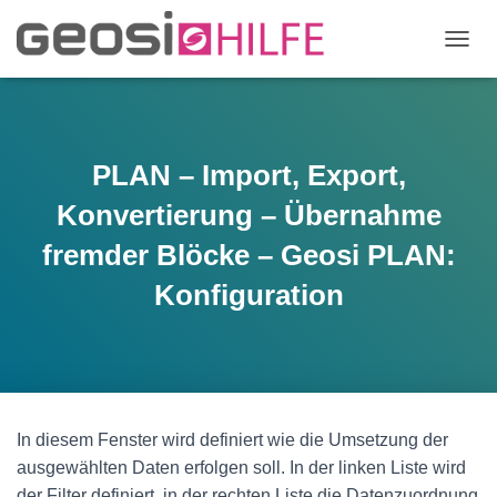
N
A
V
I
G
A
PLAN – Import, Export,
T
I
Konvertierung – Übernahme
O
N
fremder Blöcke – Geosi PLAN:
U
Konfiguration
M
S
C
H
A
L
T
E
In diesem Fenster wird definiert wie die Umsetzung der
N
ausgewählten Daten erfolgen soll. In der linken Liste wird
der Filter definiert, in der rechten Liste die Datenzuordnung