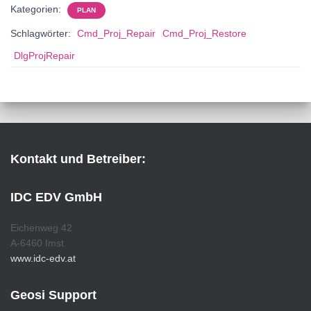
Kategorien:
PLAN
Schlagwörter:
Cmd_Proj_Repair
Cmd_Proj_Restore
DlgProjRepair
Kontakt und Betreiber:
IDC EDV GmbH
Eichenweg 42
A-6460 Imst
www.idc-edv.at
Geosi Support