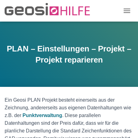
N
A
V
I
G
A
PLAN – Einstellungen – Projekt –
T
I
Projekt reparieren
O
N
U
M
S
C
H
Ein Geosi PLAN Projekt besteht einerseits aus der
A
Zeichnung, andererseits aus eigenen Datenhaltungen wie
L
T
z.B. der
Punktverwaltung
. Diese parallelen
E
Datenhaltungen sind der Preis dafür, dass wir für die
N
planliche Darstellung die Standard Zeichenfunktionen des