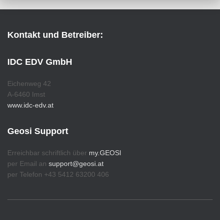
Kontakt und Betreiber:
IDC EDV GmbH
Eichenweg 42
A-6460 Imst
www.idc-edv.at
Geosi Support
Erreichbar schriftlich über
my.GEOSI
per Email an
support@geosi.at
per Telefon +43 5412 63200 406