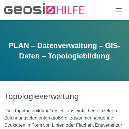
N
A
V
I
G
A
PLAN – Datenverwaltung – GIS-
T
I
Daten – Topologiebildung
O
N
U
M
S
C
H
Topologieverwaltung
A
L
T
Die „Topologiebildung“ erstellt aus einfachen einzelnen
E
Zeichnungselementen größerer zusammenhängende
N
Strukturen in Form von Linien oder Flächen. Entweder zur