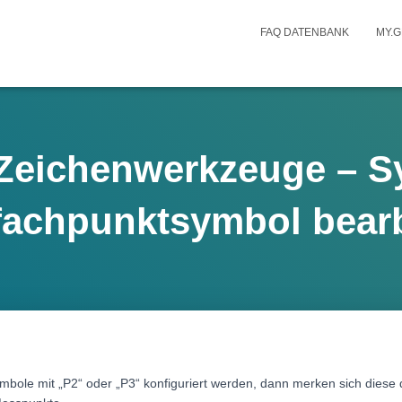
FAQ DATENBANK
MY.G
Zeichenwerkzeuge – S
achpunktsymbol bearb
ole mit „P2“ oder „P3“ konfiguriert werden, dann merken sich diese