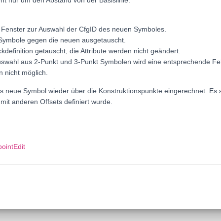
eht nur um den Abstand von der Basislinie.
in Fenster zur Auswahl der CfgID des neuen Symboles.
 Symbole gegen die neuen ausgetauscht.
ckdefinition getauscht, die Attribute werden nicht geändert.
uswahl aus 2-Punkt und 3-Punkt Symbolen wird eine entsprechende Fe
n nicht möglich.
 neue Symbol wieder über die Konstruktionspunkte eingerechnet. Es sp
it anderen Offsets definiert wurde.
pointEdit