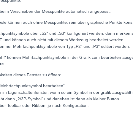
Messpunkte.
beim Verschieben der Messpunkte automatisch angepasst.
le können auch ohne Messpunkte, rein über graphische Punkte konst
punktsymbole über „S2“ und „S3“ konfiguriert werden, dann merken s
T und können auch nicht mit diesem Werkzeug bearbeitet werden.
en nur Mehrfachpunktsymbole von Typ „P2“ und „P3“ editiert werden.
hl“ können Mehrfachpunktsymbole in der Grafik zum bearbeiten ausg
re.
keiten dieses Fenster zu öffnen:
„Mehrfachpunktsymbol bearbeiten“
 im Eigenschaftenfenster, wenn so ein Symbol in der grafik ausgwählt is
eht dann „2/3P-Symbol“ und daneben ist dann ein kleiner Button.
er Toolbar oder Ribbon, je nach Konfiguration.