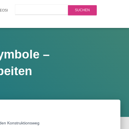
Search
EOSI
ymbole –
eiten
 den Konstruktionsweg