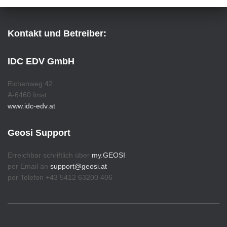
Kontakt und Betreiber:
IDC EDV GmbH
Eichenweg 42
A-6460 Imst
www.idc-edv.at
Geosi Support
Erreichbar schriftlich über
my.GEOSI
per Email an
support@geosi.at
per Telefon +43 5412 63200 406