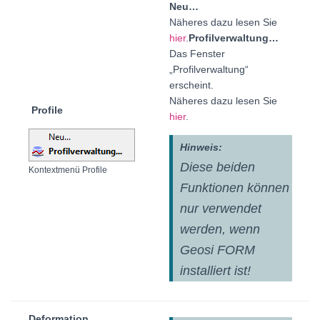
Neu…
Näheres dazu lesen Sie
hier
.
Profilverwaltung…
Das Fenster
„Profilverwaltung“
erscheint.
Näheres dazu lesen Sie
Profile
hier
.
Hinweis:
Diese beiden
Kontextmenü Profile
Funktionen können
nur verwendet
werden, wenn
Geosi FORM
installiert ist!
Deformation