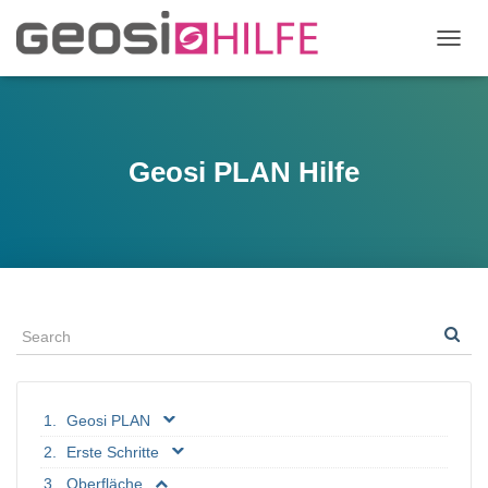
N
A
V
I
G
A
Geosi PLAN Hilfe
T
I
O
N
U
M
S
C
H
A
L
T
Geosi PLAN
E
N
Erste Schritte
Oberfläche