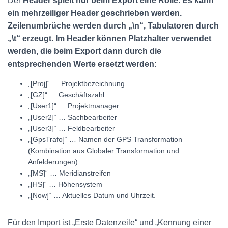
Der
Header spielt nur beim Export eine Rolle. Es kann
ein mehrzeiliger Header geschrieben werden.
Zeilenumbrüche werden durch „\n“, Tabulatoren durch
„\t“ erzeugt. Im Header können Platzhalter verwendet
werden, die beim Export dann durch die
entsprechenden Werte ersetzt werden:
„[Proj]“ … Projektbezeichnung
„[GZ]“ … Geschäftszahl
„[User1]“ … Projektmanager
„[User2]“ … Sachbearbeiter
„[User3]“ … Feldbearbeiter
„[GpsTrafo]“ … Namen der GPS Transformation
(Kombination aus Globaler Transformation und
Anfelderungen).
„[MS]“ … Meridianstreifen
„[HS]“ … Höhensystem
„[Now]“ … Aktuelles Datum und Uhrzeit.
Für den Import ist „Erste Datenzeile“ und „Kennung einer