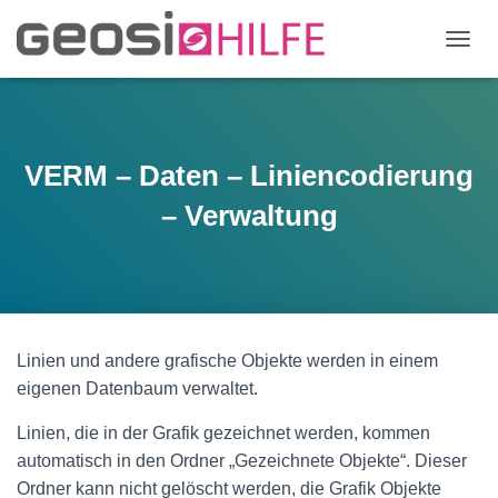
N
A
V
I
G
A
VERM – Daten – Liniencodierung
T
I
– Verwaltung
O
N
U
M
S
C
H
Linien und andere grafische Objekte werden in einem
A
eigenen Datenbaum verwaltet.
L
T
Linien, die in der Grafik gezeichnet werden, kommen
E
N
automatisch in den Ordner „Gezeichnete Objekte“. Dieser
Ordner kann nicht gelöscht werden, die Grafik Objekte