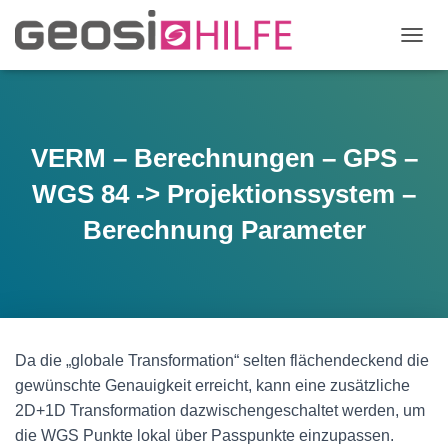
N
A
V
I
G
A
VERM – Berechnungen – GPS –
T
I
WGS 84 -> Projektionssystem –
O
N
Berechnung Parameter
U
M
S
C
H
A
L
Da die „globale Transformation“ selten flächendeckend die
T
gewünschte Genauigkeit erreicht, kann eine zusätzliche
E
2D+1D Transformation dazwischengeschaltet werden, um
N
die WGS Punkte lokal über Passpunkte einzupassen.